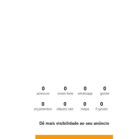
0
0
0
0
acessos
viram fone
whatsapp
gostei
0
0
0
0
orçamentos
cliques site
mapa
ñ gostei
Dê mais visibilidade ao seu anúncio