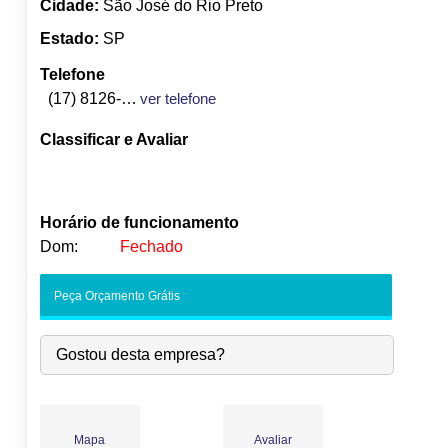
Cidade:
São José do Rio Preto
Estado:
SP
Telefone
(17) 8126-7969
ver telefone
Classificar e Avaliar
Horário de funcionamento
Dom:
Fechado
Seg:
09:00
-
18:00
Peça Orçamento Grátis
Ter:
09:00
-
18:00
Qua:
09:00
-
18:00
Gostou desta empresa?
Qui:
09:00
-
18:00
●
Sex:
09:00
-
18:00
Fecha às 18:00
Sáb:
Fechado
Dom:
Fechado
Mapa
Avaliar