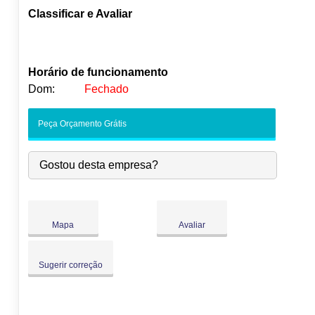
Classificar e Avaliar
Horário de funcionamento
Dom:
Fechado
Seg:
09:00
-
18:00
Peça Orçamento Grátis
Ter:
09:00
-
18:00
Qua:
09:00
-
18:00
Gostou desta empresa?
Qui:
09:00
-
18:00
Sex:
09:00
-
18:00
Sáb:
Fechado
Dom:
Fechado
Mapa
Avaliar
Sugerir correção