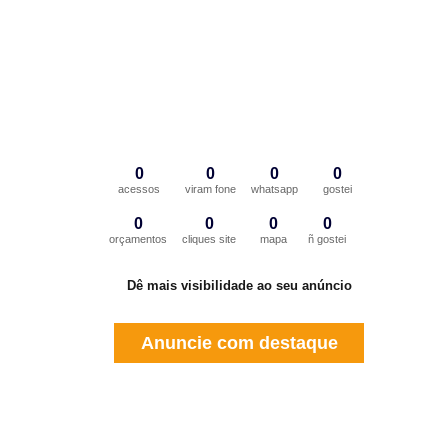
0
0
0
0
acessos
viram fone
whatsapp
gostei
0
0
0
0
orçamentos
cliques site
mapa
ñ gostei
Dê mais visibilidade ao seu anúncio
Anuncie com destaque