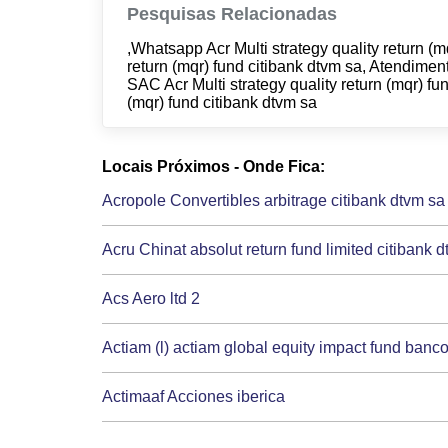
Pesquisas Relacionadas
,Whatsapp Acr Multi strategy quality return (m
return (mqr) fund citibank dtvm sa, Atendiment
SAC Acr Multi strategy quality return (mqr) fun
(mqr) fund citibank dtvm sa
Locais Próximos - Onde Fica:
Acropole Convertibles arbitrage citibank dtvm sa
Acru Chinat absolut return fund limited citibank 
Acs Aero ltd 2
Actiam (l) actiam global equity impact fund banco
Actimaaf Acciones iberica