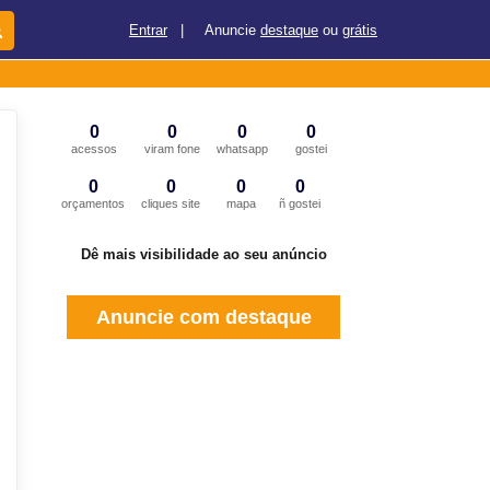
Entrar
|
Anuncie
destaque
ou
grátis
0
0
0
0
acessos
viram fone
whatsapp
gostei
0
0
0
0
orçamentos
cliques site
mapa
ñ gostei
Dê mais visibilidade ao seu anúncio
Anuncie com destaque