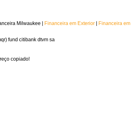
anceira Milwaukee |
Financeira em Exterior
|
Financeira em
mqr) fund citibank dtvm sa
reço copiado!