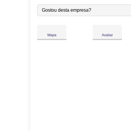
Seg:
09:00
-
18:00
Gostou desta empresa?
Ter:
09:00
-
18:00
Qua:
09:00
-
18:00
Qui:
09:00
-
18:00
●
Mapa
Avaliar
Sex:
09:00
-
18:00
Abre às 09:00
Sáb:
Fechado
Dom:
Fechado