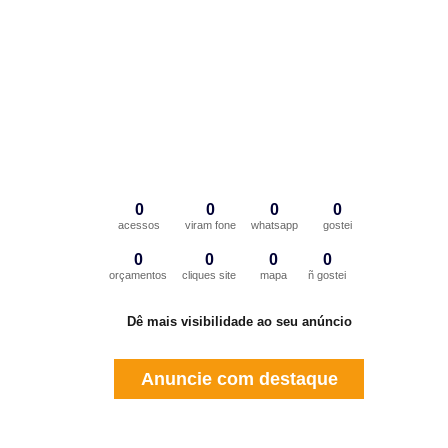
0
0
0
0
acessos
viram fone
whatsapp
gostei
0
0
0
0
orçamentos
cliques site
mapa
ñ gostei
Dê mais visibilidade ao seu anúncio
Anuncie com destaque