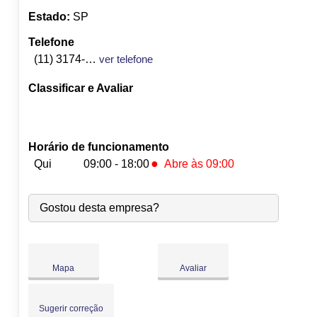
Estado:
SP
Telefone
(11) 3174-5770
ver telefone
Classificar e Avaliar
Horário de funcionamento
●
Qui
09:00 - 18:00
Abre às 09:00
Seg:
09:00
-
18:00
Gostou desta empresa?
Ter:
09:00
-
18:00
Qua:
09:00
-
18:00
●
Qui:
09:00
-
18:00
Abre às 09:00
Sex:
09:00
-
18:00
Mapa
Avaliar
Sáb:
Fechado
Dom:
Fechado
Sugerir correção