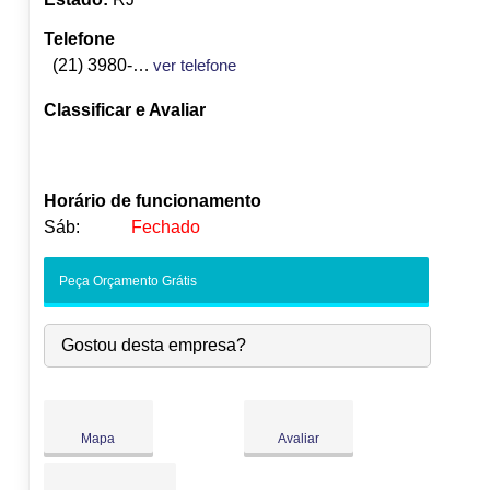
Telefone
(21) 3980-3585
ver telefone
Classificar e Avaliar
Horário de funcionamento
Sáb:
Fechado
Seg:
09:00
-
18:00
Peça Orçamento Grátis
Ter:
09:00
-
18:00
Qua:
09:00
-
18:00
Gostou desta empresa?
Qui:
09:00
-
18:00
●
Sex:
09:00
-
18:00
Abre às 09:00
Sáb:
Fechado
Dom:
Fechado
Mapa
Avaliar