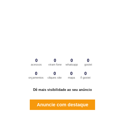
0
0
0
0
acessos
viram fone
whatsapp
gostei
0
0
0
0
orçamentos
cliques site
mapa
ñ gostei
Dê mais visibilidade ao seu anúncio
Anuncie com destaque