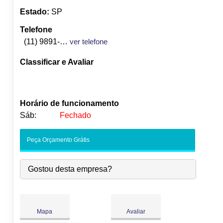
Estado:
SP
Telefone
(11) 9891-0765
ver telefone
Classificar e Avaliar
Horário de funcionamento
Sáb:
Fechado
Seg:
09:00
-
18:00
Peça Orçamento Grátis
Ter:
09:00
-
18:00
Qua:
09:00
-
18:00
Gostou desta empresa?
Qui:
09:00
-
18:00
Sex:
09:00
-
18:00
Sáb:
Fechado
Dom:
Fechado
Mapa
Avaliar