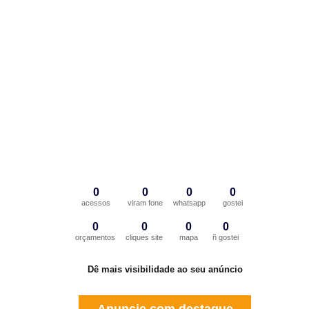
0
0
0
0
acessos
viram fone
whatsapp
gostei
0
0
0
0
orçamentos
cliques site
mapa
ñ gostei
Dê mais visibilidade ao seu anúncio
Anuncie com destaque