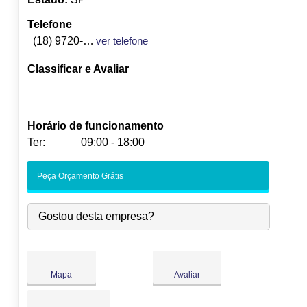
Telefone
(18) 9720-9789
ver telefone
Classificar e Avaliar
Horário de funcionamento
Ter:
09:00 - 18:00
Seg:
09:00
-
18:00
Peça Orçamento Grátis
Ter:
09:00
-
18:00
Qua:
09:00
-
18:00
Gostou desta empresa?
Qui:
09:00
-
18:00
Sex:
09:00
-
18:00
Sáb:
Fechado
Dom:
Fechado
Mapa
Avaliar