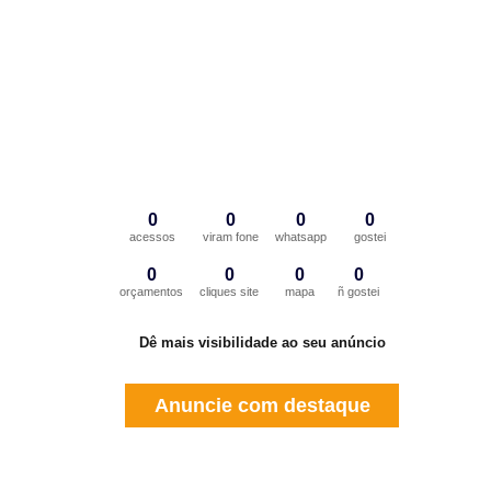
0
0
0
0
acessos
viram fone
whatsapp
gostei
0
0
0
0
orçamentos
cliques site
mapa
ñ gostei
Dê mais visibilidade ao seu anúncio
Anuncie com destaque