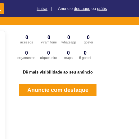
Entrar
|
Anuncie
destaque
ou
grátis
0
0
0
0
acessos
viram fone
whatsapp
gostei
0
0
0
0
orçamentos
cliques site
mapa
ñ gostei
Dê mais visibilidade ao seu anúncio
Anuncie com destaque