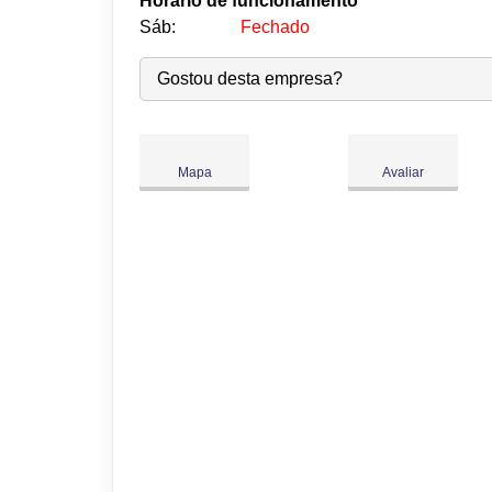
Horário de funcionamento
Sáb:
Fechado
Seg:
09:00
-
18:00
Gostou desta empresa?
Ter:
09:00
-
18:00
Qua:
09:00
-
18:00
Qui:
09:00
-
18:00
●
Mapa
Avaliar
Sex:
09:00
-
18:00
Abre às 09:00
Sáb:
Fechado
Dom:
Fechado