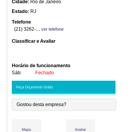
Cidade:
Rio de Janeiro
Estado:
RJ
Telefone
(21) 3262-9600
ver telefone
Classificar e Avaliar
Horário de funcionamento
Sáb:
Fechado
Seg:
09:00
-
18:00
Peça Orçamento Grátis
Ter:
09:00
-
18:00
Qua:
09:00
-
18:00
Gostou desta empresa?
Qui:
09:00
-
18:00
Sex:
09:00
-
18:00
Sáb:
Fechado
Dom:
Fechado
Mapa
Avaliar