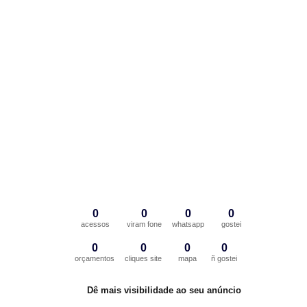
0
0
0
0
acessos
viram fone
whatsapp
gostei
0
0
0
0
orçamentos
cliques site
mapa
ñ gostei
Dê mais visibilidade ao seu anúncio