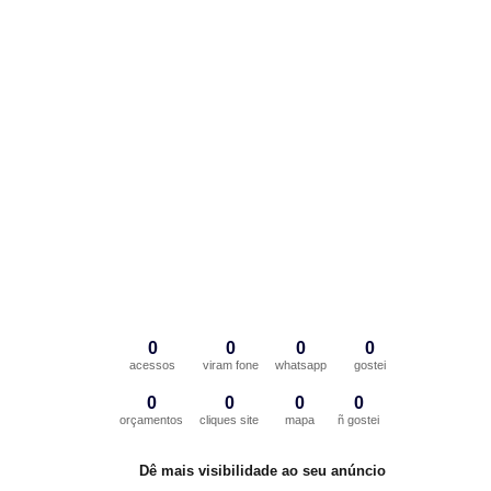
0
0
0
0
acessos
viram fone
whatsapp
gostei
0
0
0
0
orçamentos
cliques site
mapa
ñ gostei
Dê mais visibilidade ao seu anúncio