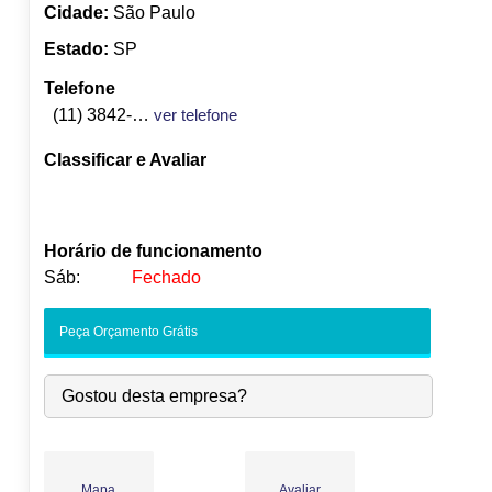
Cidade:
São Paulo
Estado:
SP
Telefone
(11) 3842-1122
ver telefone
Classificar e Avaliar
Horário de funcionamento
Sáb:
Fechado
Seg:
09:00
-
18:00
Peça Orçamento Grátis
Ter:
09:00
-
18:00
Qua:
09:00
-
18:00
Gostou desta empresa?
●
Qui:
09:00
-
18:00
Abre às 09:00
Sex:
09:00
-
18:00
Sáb:
Fechado
Dom:
Fechado
Mapa
Avaliar