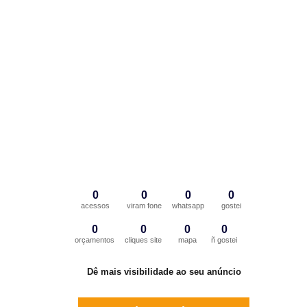
0
0
0
0
acessos
viram fone
whatsapp
gostei
0
0
0
0
orçamentos
cliques site
mapa
ñ gostei
Dê mais visibilidade ao seu anúncio