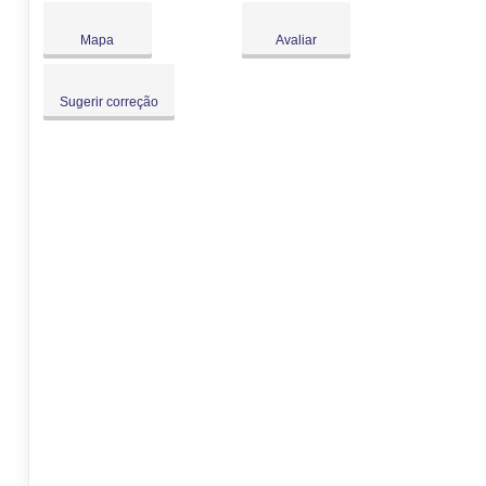
Sáb:
Fechado
Dom:
Fechado
Mapa
Avaliar
Sugerir correção