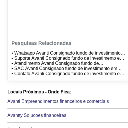
Pesquisas Relacionadas
• Whatsapp Avanti Consignado fundo de investimento
em direitos creditorios nao padronizados
• Suporte Avanti Consignado fundo de investimento em
direitos creditorios nao padronizados
• Atendimento Avanti Consignado fundo de
investimento em direitos creditorios nao padronizados
• SAC Avanti Consignado fundo de investimento em
direitos creditorios nao padronizados
• Contato Avanti Consignado fundo de investimento em
direitos creditorios nao padronizados
Locais Próximos - Onde Fica:
Avanti Empreendimentos financeiros e comerciais
Avantty Solucoes financeiras