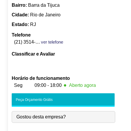
Bairro:
Barra da Tijuca
Cidade:
Rio de Janeiro
Estado:
RJ
Telefone
(21) 3514-0000
ver telefone
Classificar e Avaliar
Horário de funcionamento
●
Seg
09:00 - 18:00
Aberto agora
●
Seg:
09:00
-
18:00
Fecha às 18:00
Peça Orçamento Grátis
Ter:
09:00
-
18:00
Qua:
09:00
-
18:00
Gostou desta empresa?
Qui:
09:00
-
18:00
Sex:
09:00
-
18:00