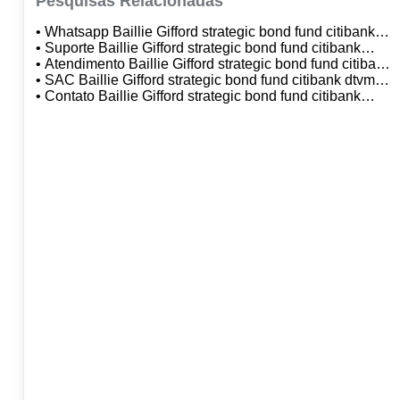
Pesquisas Relacionadas
• Whatsapp Baillie Gifford strategic bond fund citibank
dtvm s.a.
• Suporte Baillie Gifford strategic bond fund citibank
dtvm s.a.
• Atendimento Baillie Gifford strategic bond fund citibank
dtvm s.a.
• SAC Baillie Gifford strategic bond fund citibank dtvm
s.a.
• Contato Baillie Gifford strategic bond fund citibank
dtvm s.a.