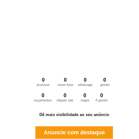
0
0
0
0
acessos
viram fone
whatsapp
gostei
0
0
0
0
orçamentos
cliques site
mapa
ñ gostei
Dê mais visibilidade ao seu anúncio
Anuncie com destaque