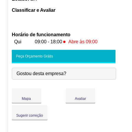
Classificar e Avaliar
Horário de funcionamento
●
Qui
09:00 - 18:00
Abre às 09:00
Seg:
09:00
-
18:00
Peça Orçamento Grátis
Ter:
09:00
-
18:00
Qua:
09:00
-
18:00
Gostou desta empresa?
●
Qui:
09:00
-
18:00
Abre às 09:00
Sex:
09:00
-
18:00
Sáb:
Fechado
Dom:
Fechado
Mapa
Avaliar
Sugerir correção