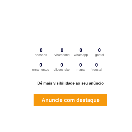
0
0
0
0
acessos
viram fone
whatsapp
gostei
0
0
0
0
orçamentos
cliques site
mapa
ñ gostei
Dê mais visibilidade ao seu anúncio
Anuncie com destaque