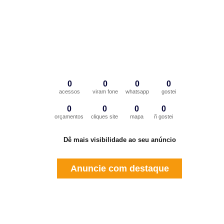
0
0
0
0
acessos
viram fone
whatsapp
gostei
0
0
0
0
orçamentos
cliques site
mapa
ñ gostei
Dê mais visibilidade ao seu anúncio
Anuncie com destaque