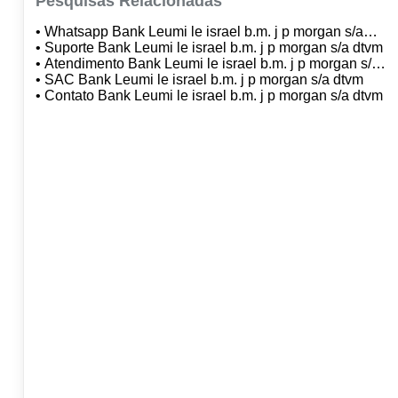
Pesquisas Relacionadas
• Whatsapp Bank Leumi le israel b.m. j p morgan s/a
dtvm
• Suporte Bank Leumi le israel b.m. j p morgan s/a dtvm
• Atendimento Bank Leumi le israel b.m. j p morgan s/a
dtvm
• SAC Bank Leumi le israel b.m. j p morgan s/a dtvm
• Contato Bank Leumi le israel b.m. j p morgan s/a dtvm