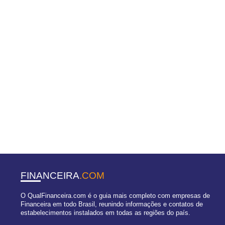
FINANCEIRA
.COM
O QualFinanceira.com é o guia mais completo com empresas de
Financeira em todo Brasil, reunindo informações e contatos de
estabelecimentos instalados em todas as regiões do país.