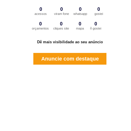
0
0
0
0
acessos
viram fone
whatsapp
gostei
0
0
0
0
orçamentos
cliques site
mapa
ñ gostei
Dê mais visibilidade ao seu anúncio
Anuncie com destaque