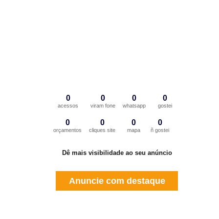
0
0
0
0
acessos
viram fone
whatsapp
gostei
0
0
0
0
orçamentos
cliques site
mapa
ñ gostei
Dê mais visibilidade ao seu anúncio
Anuncie com destaque