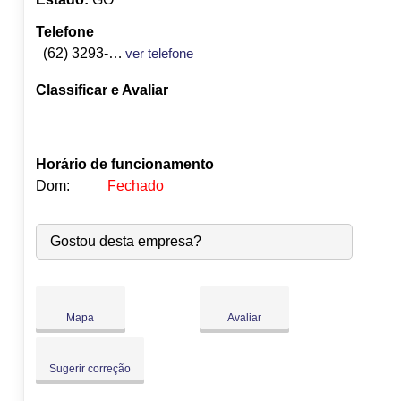
Telefone
(62) 3293-5846
ver telefone
Classificar e Avaliar
Horário de funcionamento
Dom:
Fechado
Seg:
09:00
-
18:00
Gostou desta empresa?
Ter:
09:00
-
18:00
Qua:
09:00
-
18:00
Qui:
09:00
-
18:00
Sex:
09:00
-
18:00
Mapa
Avaliar
Sáb:
Fechado
Dom:
Fechado
Sugerir correção