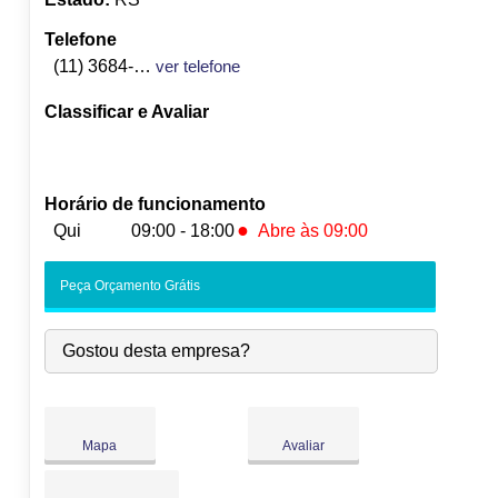
Telefone
(11) 3684-4621
ver telefone
Classificar e Avaliar
Horário de funcionamento
●
Qui
09:00 - 18:00
Abre às 09:00
Seg:
09:00
-
18:00
Peça Orçamento Grátis
Ter:
09:00
-
18:00
Qua:
09:00
-
18:00
Gostou desta empresa?
●
Qui:
09:00
-
18:00
Abre às 09:00
Sex:
09:00
-
18:00
Sáb:
Fechado
Dom:
Fechado
Mapa
Avaliar