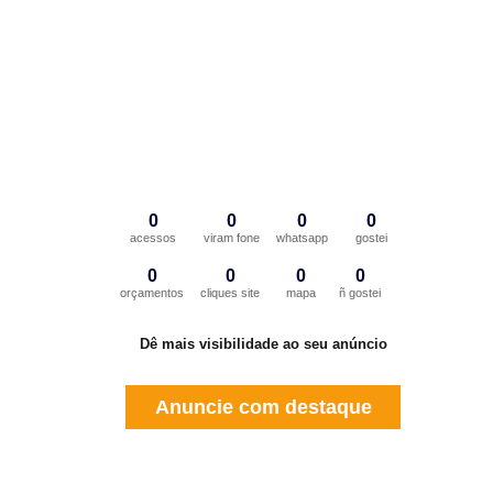
0
0
0
0
acessos
viram fone
whatsapp
gostei
0
0
0
0
orçamentos
cliques site
mapa
ñ gostei
Dê mais visibilidade ao seu anúncio
Anuncie com destaque