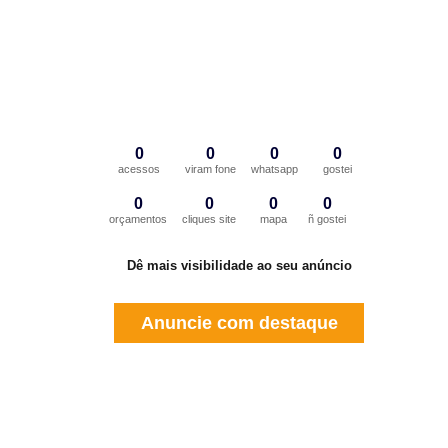
0
0
0
0
acessos
viram fone
whatsapp
gostei
0
0
0
0
orçamentos
cliques site
mapa
ñ gostei
Dê mais visibilidade ao seu anúncio
Anuncie com destaque