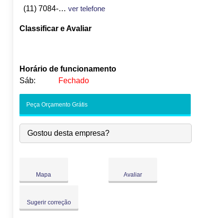
(11) 7084-4621
ver telefone
Classificar e Avaliar
Horário de funcionamento
Sáb:
Fechado
Seg:
09:00
-
18:00
Peça Orçamento Grátis
Ter:
09:00
-
18:00
Qua:
09:00
-
18:00
Gostou desta empresa?
●
Qui:
09:00
-
18:00
Abre às 09:00
Sex:
09:00
-
18:00
Sáb:
Fechado
Dom:
Fechado
Mapa
Avaliar
Sugerir correção