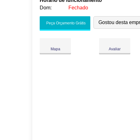
Horário de funcionamento
Dom:
Fechado
Seg:
09:00
-
18:00
Gostou desta emp
Peça Orçamento Grátis
Ter:
09:00
-
18:00
Qua:
09:00
-
18:00
Qui:
09:00
-
18:00
Mapa
Avaliar
Sex:
09:00
-
18:00
Sáb:
Fechado
Dom:
Fechado