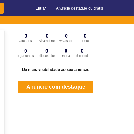
Entrar
|
Anuncie
destaque
ou
grátis
0
0
0
0
acessos
viram fone
whatsapp
gostei
0
0
0
0
orçamentos
cliques site
mapa
ñ gostei
Dê mais visibilidade ao seu anúncio
Anuncie com destaque