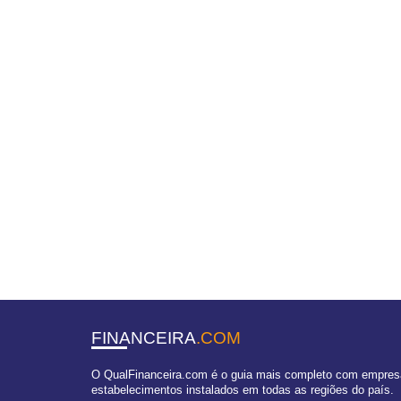
FINANCEIRA
.COM
O QualFinanceira.com é o guia mais completo com empresas
estabelecimentos instalados em todas as regiões do país.