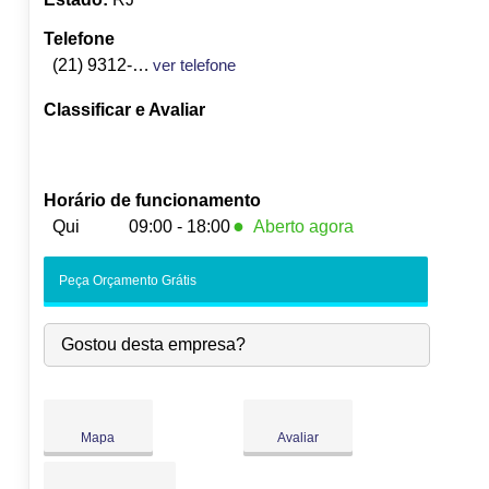
Telefone
(21) 9312-8608
ver telefone
Classificar e Avaliar
Horário de funcionamento
●
Qui
09:00 - 18:00
Aberto agora
Seg:
09:00
-
18:00
Peça Orçamento Grátis
Ter:
09:00
-
18:00
Qua:
09:00
-
18:00
Gostou desta empresa?
●
Qui:
09:00
-
18:00
Fecha às 18:00
Sex:
09:00
-
18:00
Sáb:
Fechado
Dom:
Fechado
Mapa
Avaliar