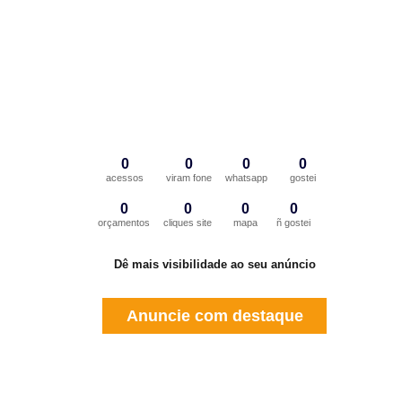
0
0
0
0
acessos
viram fone
whatsapp
gostei
0
0
0
0
orçamentos
cliques site
mapa
ñ gostei
Dê mais visibilidade ao seu anúncio
Anuncie com destaque