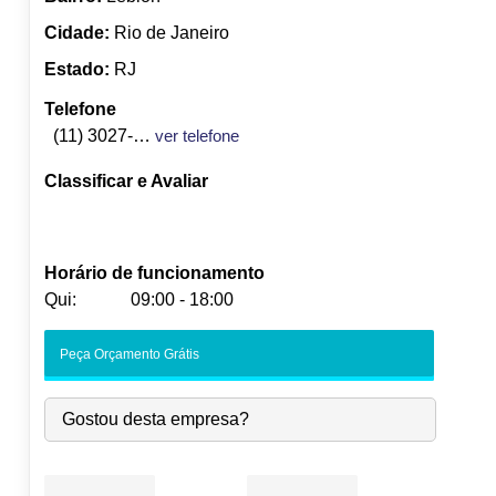
Cidade:
Rio de Janeiro
Estado:
RJ
Telefone
(11) 3027-2237
ver telefone
Classificar e Avaliar
Horário de funcionamento
Qui:
09:00 - 18:00
Seg:
09:00
-
18:00
Peça Orçamento Grátis
Ter:
09:00
-
18:00
Qua:
09:00
-
18:00
Gostou desta empresa?
Qui:
09:00
-
18:00
Sex:
09:00
-
18:00
Sáb:
Fechado