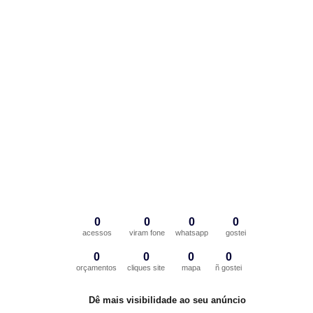
0
0
0
0
acessos
viram fone
whatsapp
gostei
0
0
0
0
orçamentos
cliques site
mapa
ñ gostei
Dê mais visibilidade ao seu anúncio