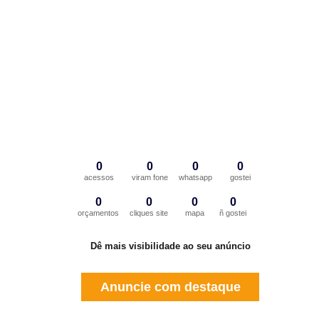
0
0
0
0
acessos
viram fone
whatsapp
gostei
0
0
0
0
orçamentos
cliques site
mapa
ñ gostei
Dê mais visibilidade ao seu anúncio
Anuncie com destaque