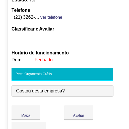
Telefone
(21) 3262-9600
ver telefone
Classificar e Avaliar
Horário de funcionamento
Dom:
Fechado
Seg:
09:00
-
18:00
Peça Orçamento Grátis
Ter:
09:00
-
18:00
Qua:
09:00
-
18:00
Gostou desta empresa?
●
Qui:
09:00
-
18:00
Fecha às 18:00
Sex:
09:00
-
18:00
Sáb:
Fechado
Dom:
Fechado
Mapa
Avaliar