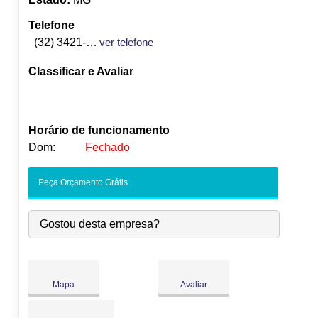
Telefone
(32) 3421-3229
ver telefone
Classificar e Avaliar
Horário de funcionamento
Dom:
Fechado
Seg:
09:00
-
18:00
Peça Orçamento Grátis
Ter:
09:00
-
18:00
Qua:
09:00
-
18:00
Gostou desta empresa?
●
Qui:
09:00
-
18:00
Fecha às 18:00
Sex:
09:00
-
18:00
Sáb:
Fechado
Dom:
Fechado
Mapa
Avaliar