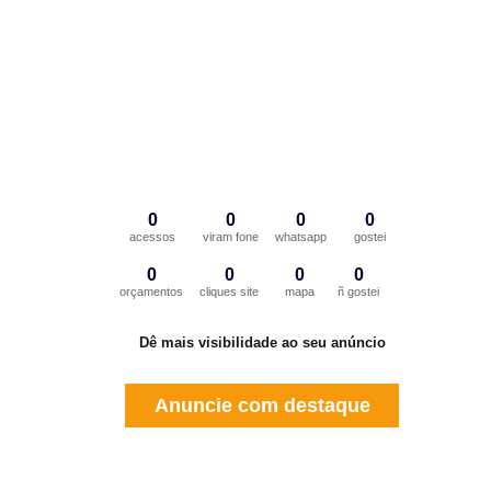
0
0
0
0
acessos
viram fone
whatsapp
gostei
0
0
0
0
orçamentos
cliques site
mapa
ñ gostei
Dê mais visibilidade ao seu anúncio
Anuncie com destaque