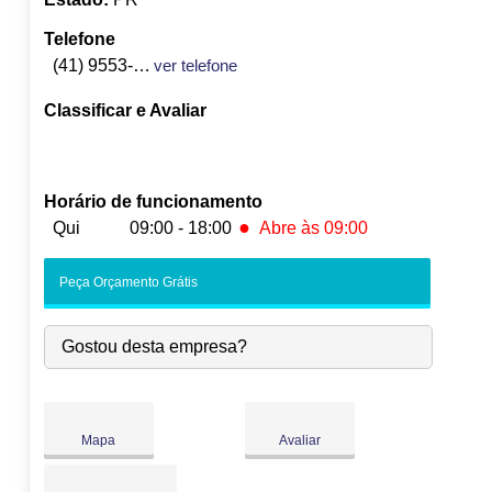
Telefone
(41) 9553-4270
ver telefone
Classificar e Avaliar
Horário de funcionamento
●
Qui
09:00 - 18:00
Abre às 09:00
Seg:
09:00
-
18:00
Peça Orçamento Grátis
Ter:
09:00
-
18:00
Qua:
09:00
-
18:00
Gostou desta empresa?
●
Qui:
09:00
-
18:00
Abre às 09:00
Sex:
09:00
-
18:00
Sáb:
Fechado
Dom:
Fechado
Mapa
Avaliar