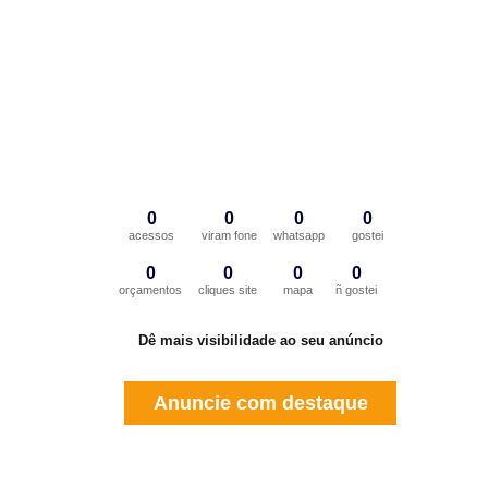
0
0
0
0
acessos
viram fone
whatsapp
gostei
0
0
0
0
orçamentos
cliques site
mapa
ñ gostei
Dê mais visibilidade ao seu anúncio
Anuncie com destaque