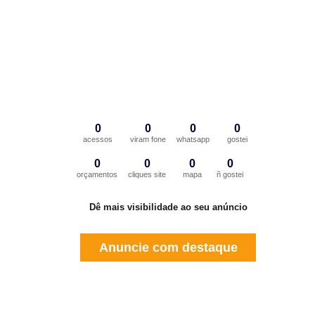
0
0
0
0
acessos
viram fone
whatsapp
gostei
0
0
0
0
orçamentos
cliques site
mapa
ñ gostei
Dê mais visibilidade ao seu anúncio
Anuncie com destaque