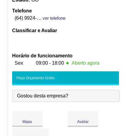
Telefone
(64) 9924-1414
ver telefone
Classificar e Avaliar
Horário de funcionamento
●
Sex
09:00 - 18:00
Aberto agora
Seg:
09:00
-
18:00
Peça Orçamento Grátis
Ter:
09:00
-
18:00
Qua:
09:00
-
18:00
Gostou desta empresa?
Qui:
09:00
-
18:00
●
Sex:
09:00
-
18:00
Fecha às 18:00
Sáb:
Fechado
Dom:
Fechado
Mapa
Avaliar