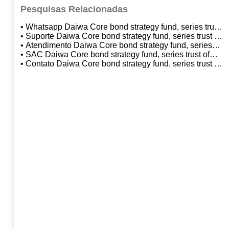
Pesquisas Relacionadas
• Whatsapp Daiwa Core bond strategy fund, series trust
of daiwa discovery fund series citibank dtvm sa
• Suporte Daiwa Core bond strategy fund, series trust of
daiwa discovery fund series citibank dtvm sa
• Atendimento Daiwa Core bond strategy fund, series
trust of daiwa discovery fund series citibank dtvm sa
• SAC Daiwa Core bond strategy fund, series trust of
daiwa discovery fund series citibank dtvm sa
• Contato Daiwa Core bond strategy fund, series trust of
daiwa discovery fund series citibank dtvm sa