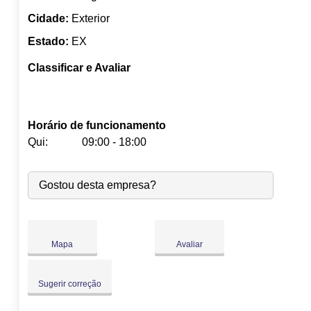
Cidade:
Exterior
Estado:
EX
Classificar e Avaliar
Horário de funcionamento
Qui:
09:00 - 18:00
Seg:
09:00
-
18:00
Gostou desta empresa?
Ter:
09:00
-
18:00
Qua:
09:00
-
18:00
Qui:
09:00
-
18:00
Sex:
09:00
-
18:00
Mapa
Avaliar
Sáb:
Fechado
Dom:
Fechado
Sugerir correção