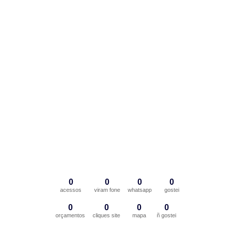
0
0
0
0
acessos
viram fone
whatsapp
gostei
0
0
0
0
orçamentos
cliques site
mapa
ñ gostei