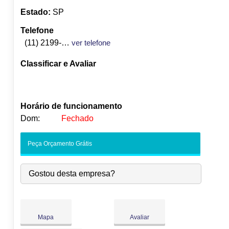
Estado:
SP
Telefone
(11) 2199-6965
ver telefone
Classificar e Avaliar
Horário de funcionamento
Dom:
Fechado
Seg:
09:00
-
18:00
Peça Orçamento Grátis
Ter:
09:00
-
18:00
Qua:
09:00
-
18:00
Gostou desta empresa?
Qui:
09:00
-
18:00
●
Sex:
09:00
-
18:00
Abre às 09:00
Sáb:
Fechado
Dom:
Fechado
Mapa
Avaliar