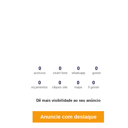
0
0
0
0
acessos
viram fone
whatsapp
gostei
0
0
0
0
orçamentos
cliques site
mapa
ñ gostei
Dê mais visibilidade ao seu anúncio
Anuncie com destaque