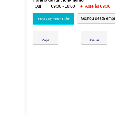
Horário de funcionamento
●
Qui
09:00 - 18:00
Abre às 09:00
Seg:
09:00
-
18:00
Gostou desta emp
Peça Orçamento Grátis
Ter:
09:00
-
18:00
Qua:
09:00
-
18:00
●
Qui:
09:00
-
18:00
Abre às 09:00
Mapa
Avaliar
Sex:
09:00
-
18:00
Sáb:
Fechado
Dom:
Fechado