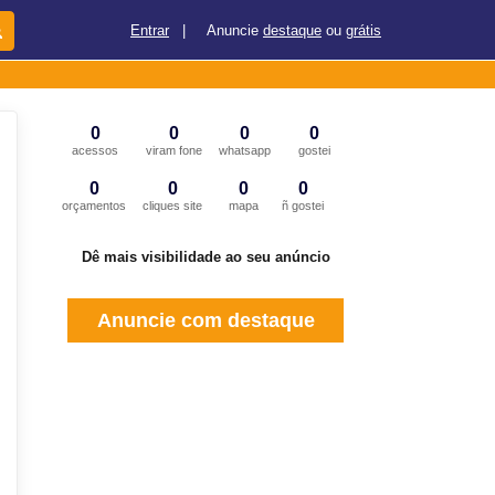
Entrar
|
Anuncie
destaque
ou
grátis
0
0
0
0
acessos
viram fone
whatsapp
gostei
0
0
0
0
orçamentos
cliques site
mapa
ñ gostei
Dê mais visibilidade ao seu anúncio
Anuncie com destaque