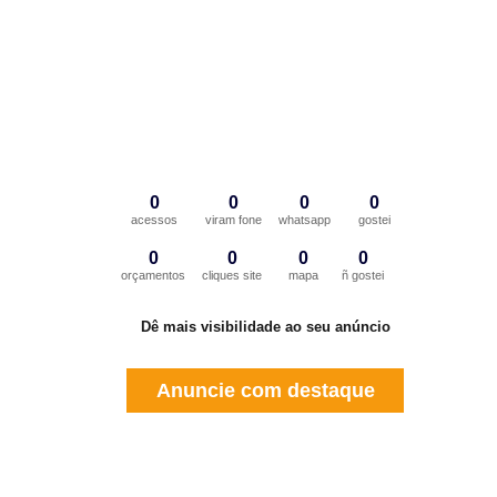
0
0
0
0
acessos
viram fone
whatsapp
gostei
0
0
0
0
orçamentos
cliques site
mapa
ñ gostei
Dê mais visibilidade ao seu anúncio
Anuncie com destaque