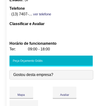
Telefone
(13) 7407-3172
ver telefone
Classificar e Avaliar
Horário de funcionamento
Ter:
09:00 - 18:00
Seg:
09:00
-
18:00
Peça Orçamento Grátis
Ter:
09:00
-
18:00
Qua:
09:00
-
18:00
Gostou desta empresa?
Qui:
09:00
-
18:00
Sex:
09:00
-
18:00
Sáb:
Fechado
Dom:
Fechado
Mapa
Avaliar