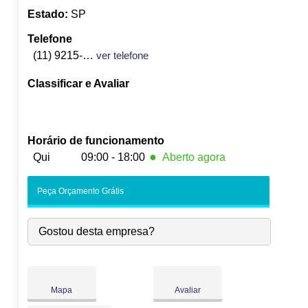
Estado:
SP
Telefone
(11) 9215-6404
ver telefone
Classificar e Avaliar
Horário de funcionamento
●
Qui
09:00 - 18:00
Aberto agora
Seg:
09:00
-
18:00
Peça Orçamento Grátis
Ter:
09:00
-
18:00
Qua:
09:00
-
18:00
Gostou desta empresa?
●
Qui:
09:00
-
18:00
Fecha às 18:00
Sex:
09:00
-
18:00
Sáb:
Fechado
Dom:
Fechado
Mapa
Avaliar