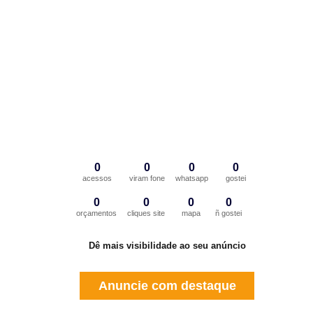
0
0
0
0
acessos
viram fone
whatsapp
gostei
0
0
0
0
orçamentos
cliques site
mapa
ñ gostei
Dê mais visibilidade ao seu anúncio
Anuncie com destaque