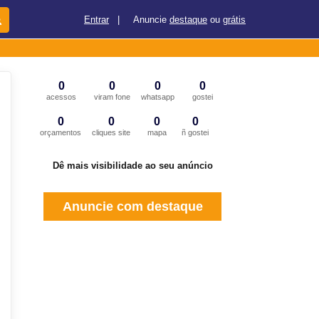
Entrar
|
Anuncie
destaque
ou
grátis
0
0
0
0
acessos
viram fone
whatsapp
gostei
0
0
0
0
orçamentos
cliques site
mapa
ñ gostei
Dê mais visibilidade ao seu anúncio
Anuncie com destaque