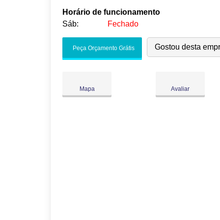
Horário de funcionamento
Sáb:
Fechado
Seg:
09:00
-
18:00
Gostou desta emp
Peça Orçamento Grátis
Ter:
09:00
-
18:00
Qua:
09:00
-
18:00
Qui:
09:00
-
18:00
●
Mapa
Avaliar
Sex:
09:00
-
18:00
Fecha às 18:00
Sáb:
Fechado
Dom:
Fechado