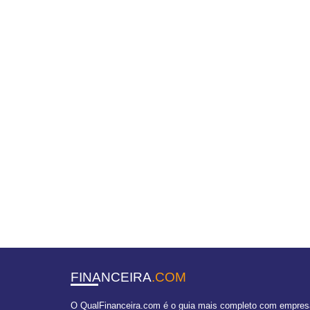
FINANCEIRA
.COM
O QualFinanceira.com é o guia mais completo com empresas