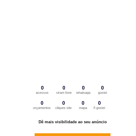
0
0
0
0
acessos
viram fone
whatsapp
gostei
0
0
0
0
orçamentos
cliques site
mapa
ñ gostei
Dê mais visibilidade ao seu anúncio