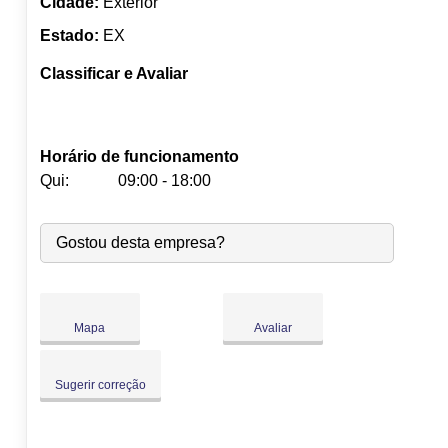
Cidade:
Exterior
Estado:
EX
Classificar e Avaliar
Horário de funcionamento
Qui:
09:00 - 18:00
Seg:
09:00
-
18:00
Gostou desta empresa?
Ter:
09:00
-
18:00
Qua:
09:00
-
18:00
Qui:
09:00
-
18:00
Sex:
09:00
-
18:00
Mapa
Avaliar
Sáb:
Fechado
Dom:
Fechado
Sugerir correção