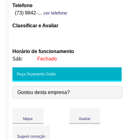
Telefone
(73) 9842-8192
ver telefone
Classificar e Avaliar
Horário de funcionamento
Sáb:
Fechado
Seg:
09:00
-
18:00
Peça Orçamento Grátis
Ter:
09:00
-
18:00
Qua:
09:00
-
18:00
Gostou desta empresa?
●
Qui:
09:00
-
18:00
Abre às 09:00
Sex:
09:00
-
18:00
Sáb:
Fechado
Dom:
Fechado
Mapa
Avaliar
Sugerir correção