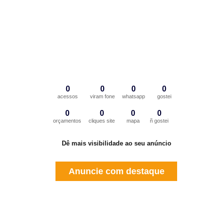
0
0
0
0
acessos
viram fone
whatsapp
gostei
0
0
0
0
orçamentos
cliques site
mapa
ñ gostei
Dê mais visibilidade ao seu anúncio
Anuncie com destaque