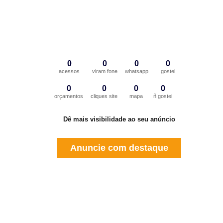
0
0
0
0
acessos
viram fone
whatsapp
gostei
0
0
0
0
orçamentos
cliques site
mapa
ñ gostei
Dê mais visibilidade ao seu anúncio
Anuncie com destaque