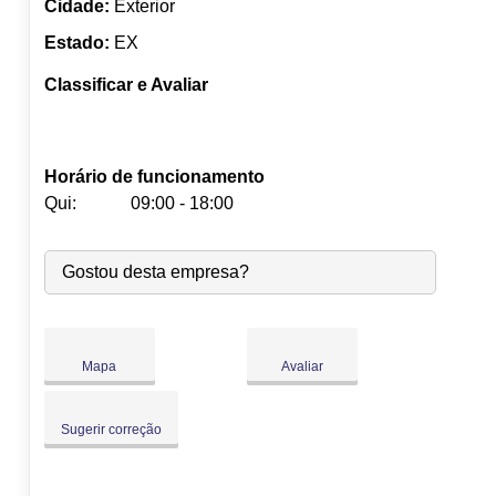
Cidade:
Exterior
Estado:
EX
Classificar e Avaliar
Horário de funcionamento
Qui:
09:00 - 18:00
Seg:
09:00
-
18:00
Gostou desta empresa?
Ter:
09:00
-
18:00
Qua:
09:00
-
18:00
Qui:
09:00
-
18:00
Sex:
09:00
-
18:00
Mapa
Avaliar
Sáb:
Fechado
Dom:
Fechado
Sugerir correção