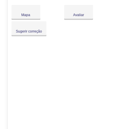
Sáb:
Fechado
Dom:
Fechado
Mapa
Avaliar
Sugerir correção