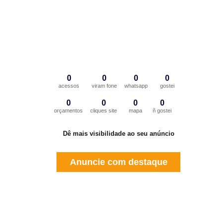
0
0
0
0
acessos
viram fone
whatsapp
gostei
0
0
0
0
orçamentos
cliques site
mapa
ñ gostei
Dê mais visibilidade ao seu anúncio
Anuncie com destaque