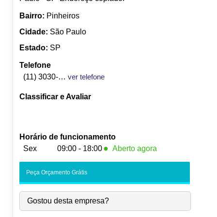
Bairro:
Pinheiros
Cidade:
São Paulo
Estado:
SP
Telefone
(11) 3030-7172
ver telefone
Classificar e Avaliar
Horário de funcionamento
●
Sex
09:00 - 18:00
Aberto agora
Seg:
09:00
-
18:00
Peça Orçamento Grátis
Ter:
09:00
-
18:00
Qua:
09:00
-
18:00
Gostou desta empresa?
Qui:
09:00
-
18:00
●
Sex:
09:00
-
18:00
Fecha às 18:00