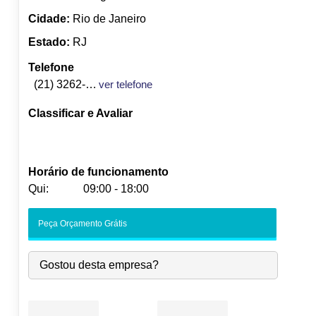
Cidade:
Rio de Janeiro
Estado:
RJ
Telefone
(21) 3262-9600
ver telefone
Classificar e Avaliar
Horário de funcionamento
Qui:
09:00 - 18:00
Seg:
09:00
-
18:00
Peça Orçamento Grátis
Ter:
09:00
-
18:00
Qua:
09:00
-
18:00
Gostou desta empresa?
Qui:
09:00
-
18:00
Sex:
09:00
-
18:00
Sáb:
Fechado