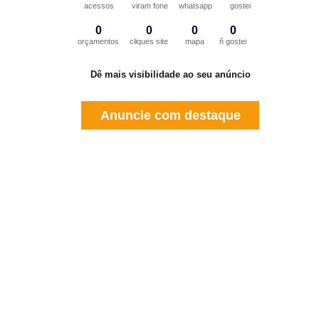
acessos
viram fone
whatsapp
gostei
0
0
0
0
orçamentos
cliques site
mapa
ñ gostei
Dê mais visibilidade ao seu anúncio
Anuncie com destaque