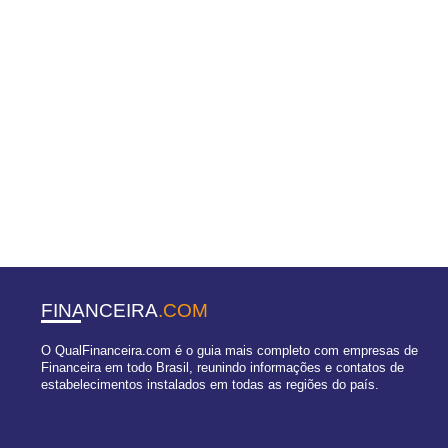
FINANCEIRA
.COM
O QualFinanceira.com é o guia mais completo com empresas de
Financeira em todo Brasil, reunindo informações e contatos de
estabelecimentos instalados em todas as regiões do país.