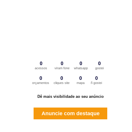
0
0
0
0
acessos
viram fone
whatsapp
gostei
0
0
0
0
orçamentos
cliques site
mapa
ñ gostei
Dê mais visibilidade ao seu anúncio
Anuncie com destaque