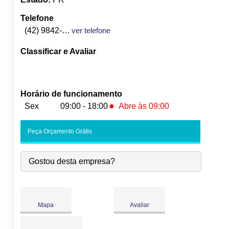
Telefone
(42) 9842-2044
ver telefone
Classificar e Avaliar
Horário de funcionamento
●
Sex
09:00 - 18:00
Abre às 09:00
Seg:
09:00
-
18:00
Peça Orçamento Grátis
Ter:
09:00
-
18:00
Qua:
09:00
-
18:00
Gostou desta empresa?
Qui:
09:00
-
18:00
●
Sex:
09:00
-
18:00
Abre às 09:00
Sáb:
Fechado
Dom:
Fechado
Mapa
Avaliar