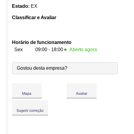
Estado:
EX
Classificar e Avaliar
Horário de funcionamento
●
Sex
09:00 - 18:00
Aberto agora
Seg:
09:00
-
18:00
Gostou desta empresa?
Ter:
09:00
-
18:00
Qua:
09:00
-
18:00
Qui:
09:00
-
18:00
●
Sex:
09:00
-
18:00
Fecha às 18:00
Mapa
Avaliar
Sáb:
Fechado
Dom:
Fechado
Sugerir correção