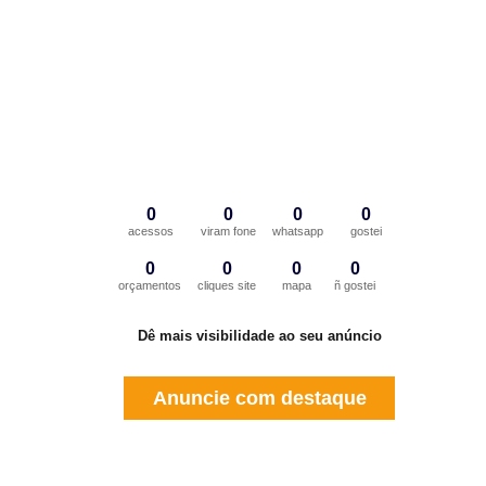
0
0
0
0
acessos
viram fone
whatsapp
gostei
0
0
0
0
orçamentos
cliques site
mapa
ñ gostei
Dê mais visibilidade ao seu anúncio
Anuncie com destaque