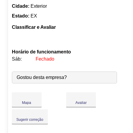
Cidade:
Exterior
Estado:
EX
Classificar e Avaliar
Horário de funcionamento
Sáb:
Fechado
Seg:
09:00
-
18:00
Gostou desta empresa?
Ter:
09:00
-
18:00
Qua:
09:00
-
18:00
●
Qui:
09:00
-
18:00
Abre às 09:00
Sex:
09:00
-
18:00
Mapa
Avaliar
Sáb:
Fechado
Dom:
Fechado
Sugerir correção