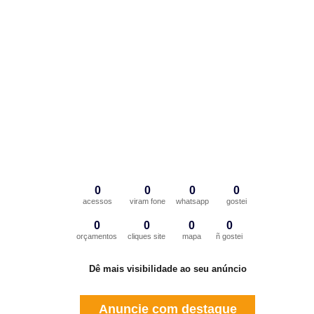
0
0
0
0
acessos
viram fone
whatsapp
gostei
0
0
0
0
orçamentos
cliques site
mapa
ñ gostei
Dê mais visibilidade ao seu anúncio
Anuncie com destaque