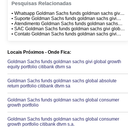
Pesquisas Relacionadas
• Whatsapp Goldman Sachs funds goldman sachs givi
global equity growth markets tilt portfolio citibank dtvm
• Suporte Goldman Sachs funds goldman sachs givi
sa
global equity growth markets tilt portfolio citibank dtvm
• Atendimento Goldman Sachs funds goldman sachs
sa
givi global equity growth markets tilt portfolio citibank
• SAC Goldman Sachs funds goldman sachs givi global
dtvm sa
equity growth markets tilt portfolio citibank dtvm sa
• Contato Goldman Sachs funds goldman sachs givi
global equity growth markets tilt portfolio citibank dtvm
sa
Locais Próximos - Onde Fica:
Goldman Sachs funds goldman sachs givi global growth
equity portfolio citibank dtvm sa
Goldman Sachs funds goldman sachs global absolute
return portfolio citibank dtvm sa
Goldman Sachs funds goldman sachs global consumer
growth portfolio
Goldman Sachs funds goldman sachs global consumer
growth portfolio citibank dtvm s.a.