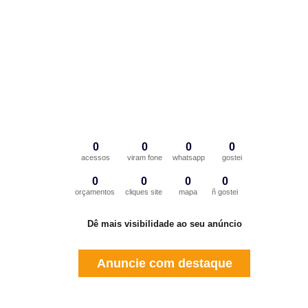
0
0
0
0
acessos
viram fone
whatsapp
gostei
0
0
0
0
orçamentos
cliques site
mapa
ñ gostei
Dê mais visibilidade ao seu anúncio
Anuncie com destaque