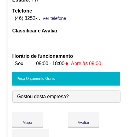
Telefone
(46) 3252-2837
ver telefone
Classificar e Avaliar
Horário de funcionamento
●
Sex
09:00 - 18:00
Abre às 09:00
Seg:
09:00
-
18:00
Peça Orçamento Grátis
Ter:
09:00
-
18:00
Qua:
09:00
-
18:00
Gostou desta empresa?
Qui:
09:00
-
18:00
●
Sex:
09:00
-
18:00
Abre às 09:00
Sáb:
Fechado
Dom:
Fechado
Mapa
Avaliar