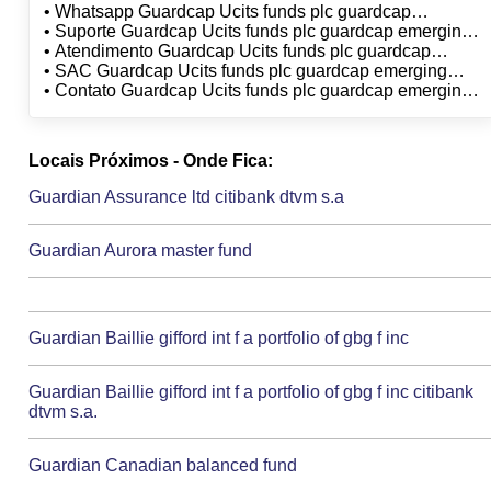
• Whatsapp Guardcap Ucits funds plc guardcap
emerging markets equity fund citibank dtvm sa
• Suporte Guardcap Ucits funds plc guardcap emerging
markets equity fund citibank dtvm sa
• Atendimento Guardcap Ucits funds plc guardcap
emerging markets equity fund citibank dtvm sa
• SAC Guardcap Ucits funds plc guardcap emerging
markets equity fund citibank dtvm sa
• Contato Guardcap Ucits funds plc guardcap emerging
markets equity fund citibank dtvm sa
Locais Próximos - Onde Fica:
Guardian Assurance ltd citibank dtvm s.a
Guardian Aurora master fund
Guardian Baillie gifford int f a portfolio of gbg f inc
Guardian Baillie gifford int f a portfolio of gbg f inc citibank
dtvm s.a.
Guardian Canadian balanced fund