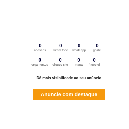
0
0
0
0
acessos
viram fone
whatsapp
gostei
0
0
0
0
orçamentos
cliques site
mapa
ñ gostei
Dê mais visibilidade ao seu anúncio
Anuncie com destaque