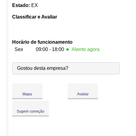
Estado:
EX
Classificar e Avaliar
Horário de funcionamento
●
Sex
09:00 - 18:00
Aberto agora
Seg:
09:00
-
18:00
Gostou desta empresa?
Ter:
09:00
-
18:00
Qua:
09:00
-
18:00
Qui:
09:00
-
18:00
●
Sex:
09:00
-
18:00
Fecha às 18:00
Mapa
Avaliar
Sáb:
Fechado
Dom:
Fechado
Sugerir correção