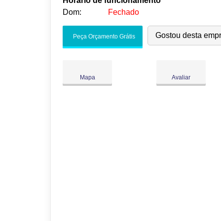
Horário de funcionamento
Dom:
Fechado
Seg:
09:00
-
18:00
Gostou desta emp
Peça Orçamento Grátis
Ter:
09:00
-
18:00
Qua:
09:00
-
18:00
Qui:
09:00
-
18:00
Mapa
Avaliar
Sex:
09:00
-
18:00
Sáb:
Fechado
Dom:
Fechado