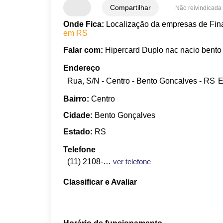
Compartilhar
Não reivindicada
Onde Fica:
Localização da empresas de Fina
em RS
Falar com:
Hipercard Duplo nac nacio bento
Endereço
Rua, S/N - Centro - Bento Goncalves - RS
E
Bairro:
Centro
Cidade:
Bento Gonçalves
Estado:
RS
Telefone
(11) 2108-7800
ver telefone
Classificar e Avaliar