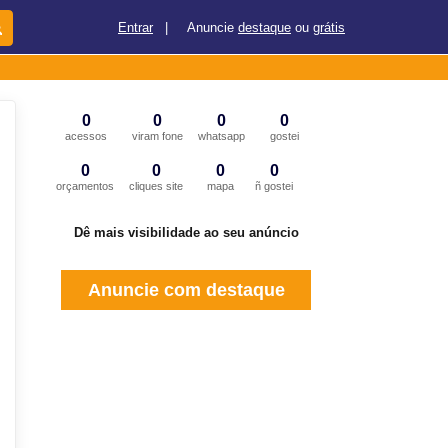
Entrar
|
Anuncie
destaque
ou
grátis
0
0
0
0
acessos
viram fone
whatsapp
gostei
0
0
0
0
orçamentos
cliques site
mapa
ñ gostei
Dê mais visibilidade ao seu anúncio
Anuncie com destaque