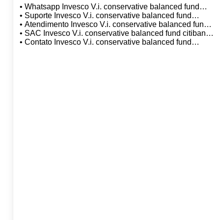
• Whatsapp Invesco V.i. conservative balanced fund
citibank dtvm sa
• Suporte Invesco V.i. conservative balanced fund
citibank dtvm sa
• Atendimento Invesco V.i. conservative balanced fund
citibank dtvm sa
• SAC Invesco V.i. conservative balanced fund citibank
dtvm sa
• Contato Invesco V.i. conservative balanced fund
citibank dtvm sa