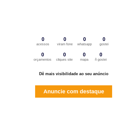
0
0
0
0
acessos
viram fone
whatsapp
gostei
0
0
0
0
orçamentos
cliques site
mapa
ñ gostei
Dê mais visibilidade ao seu anúncio
Anuncie com destaque