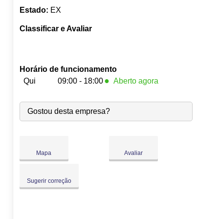
Estado:
EX
Classificar e Avaliar
Horário de funcionamento
●
Qui
09:00 - 18:00
Aberto agora
Seg:
09:00
-
18:00
Gostou desta empresa?
Ter:
09:00
-
18:00
Qua:
09:00
-
18:00
●
Qui:
09:00
-
18:00
Fecha às 18:00
Sex:
09:00
-
18:00
Mapa
Avaliar
Sáb:
Fechado
Dom:
Fechado
Sugerir correção