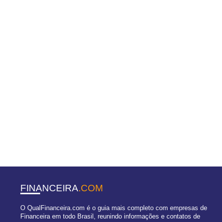
FINANCEIRA
.COM
O QualFinanceira.com é o guia mais completo com empresas de
Financeira em todo Brasil, reunindo informações e contatos de