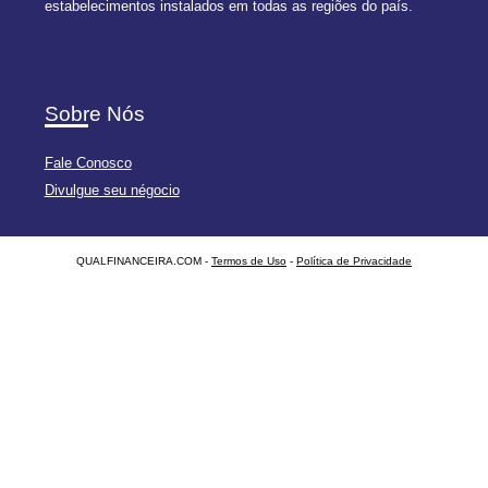
estabelecimentos instalados em todas as regiões do país.
Sobre Nós
Fale Conosco
Divulgue seu négocio
QUALFINANCEIRA.COM -
Termos de Uso
-
Política de Privacidade