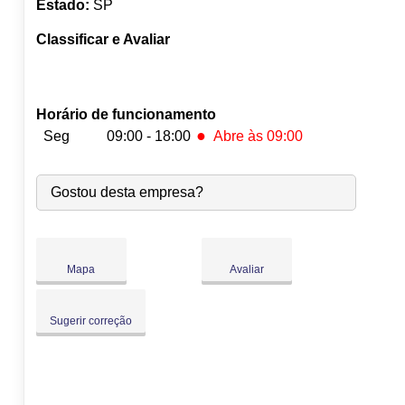
Estado:
SP
Classificar e Avaliar
Horário de funcionamento
●
Seg
09:00 - 18:00
Abre às 09:00
●
Seg:
09:00
-
18:00
Abre às 09:00
Gostou desta empresa?
Ter:
09:00
-
18:00
Qua:
09:00
-
18:00
Qui:
09:00
-
18:00
Sex:
09:00
-
18:00
Mapa
Avaliar
Sáb:
Fechado
Dom:
Fechado
Sugerir correção