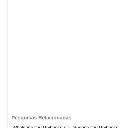
Pesquisas Relacionadas
,Whatsapp Itau Unibanco s.a., Suporte Itau Unibanco