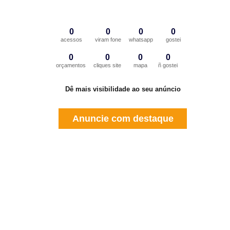
0
0
0
0
acessos
viram fone
whatsapp
gostei
0
0
0
0
orçamentos
cliques site
mapa
ñ gostei
Dê mais visibilidade ao seu anúncio
Anuncie com destaque