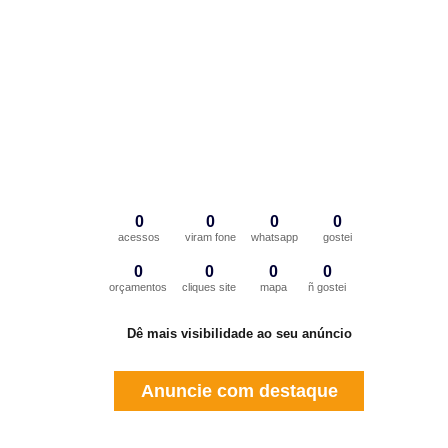
0
0
0
0
acessos
viram fone
whatsapp
gostei
0
0
0
0
orçamentos
cliques site
mapa
ñ gostei
Dê mais visibilidade ao seu anúncio
Anuncie com destaque