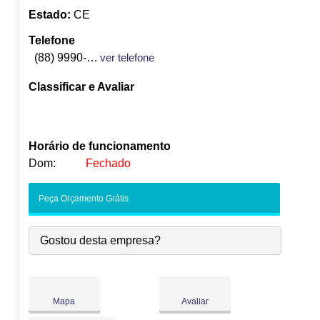
Estado:
CE
Telefone
(88) 9990-2442
ver telefone
Classificar e Avaliar
Horário de funcionamento
Dom:
Fechado
●
Seg:
09:00
-
18:00
Abre às 09:00
Peça Orçamento Grátis
Ter:
09:00
-
18:00
Qua:
09:00
-
18:00
Gostou desta empresa?
Qui:
09:00
-
18:00
Sex:
09:00
-
18:00
Sáb:
Fechado
Dom:
Fechado
Mapa
Avaliar