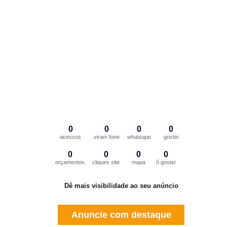
0
0
0
0
acessos
viram fone
whatsapp
gostei
0
0
0
0
orçamentos
cliques site
mapa
ñ gostei
Dê mais visibilidade ao seu anúncio
Anuncie com destaque