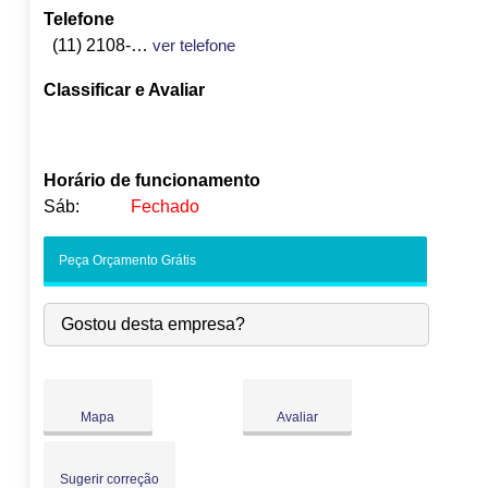
Telefone
(11) 2108-7800
ver telefone
Classificar e Avaliar
Horário de funcionamento
Sáb:
Fechado
Seg:
09:00
-
18:00
Peça Orçamento Grátis
Ter:
09:00
-
18:00
Qua:
09:00
-
18:00
Gostou desta empresa?
●
Qui:
09:00
-
18:00
Abre às 09:00
Sex:
09:00
-
18:00
Sáb:
Fechado
Dom:
Fechado
Mapa
Avaliar
Sugerir correção