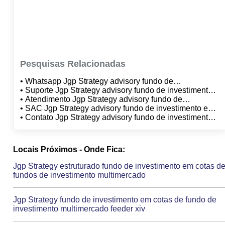
Pesquisas Relacionadas
• Whatsapp Jgp Strategy advisory fundo de
investimento em cotas de fundos de investimento
• Suporte Jgp Strategy advisory fundo de investimento
multimercado
em cotas de fundos de investimento multimercado
• Atendimento Jgp Strategy advisory fundo de
investimento em cotas de fundos de investimento
• SAC Jgp Strategy advisory fundo de investimento em
multimercado
cotas de fundos de investimento multimercado
• Contato Jgp Strategy advisory fundo de investimento
em cotas de fundos de investimento multimercado
Locais Próximos - Onde Fica:
Jgp Strategy estruturado fundo de investimento em cotas d
fundos de investimento multimercado
Jgp Strategy fundo de investimento em cotas de fundo de
investimento multimercado feeder xiv