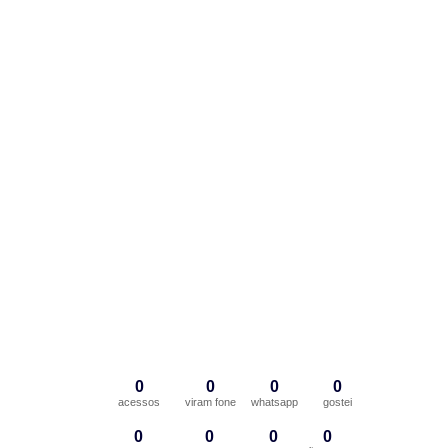
0
0
0
0
acessos
viram fone
whatsapp
gostei
0
0
0
0