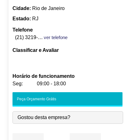
Cidade:
Rio de Janeiro
Estado:
RJ
Telefone
(21) 3219-2626
ver telefone
Classificar e Avaliar
Horário de funcionamento
Seg:
09:00 - 18:00
Seg:
09:00
-
18:00
Peça Orçamento Grátis
Ter:
09:00
-
18:00
Qua:
09:00
-
18:00
Gostou desta empresa?
Qui:
09:00
-
18:00
Sex:
09:00
-
18:00
Sáb:
Fechado