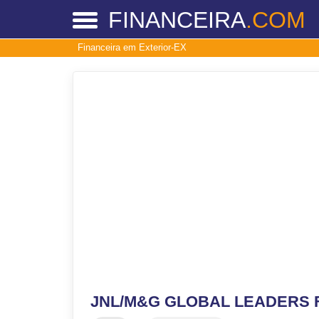
FINANCEIRA
.COM
Financeira em Exterior-EX
JNL/M&G GLOBAL LEADERS 