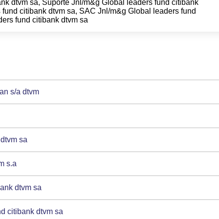
nk dtvm sa, Suporte Jnl/m&g Global leaders fund citibank
 fund citibank dtvm sa, SAC Jnl/m&g Global leaders fund
ders fund citibank dtvm sa
an s/a dtvm
 dtvm sa
m s.a
bank dtvm sa
d citibank dtvm sa