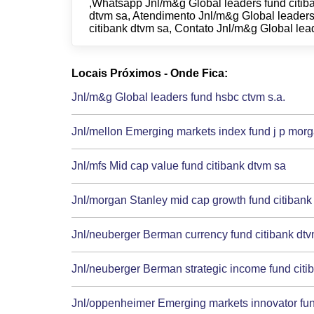
,Whatsapp Jnl/m&g Global leaders fund citiba
dtvm sa, Atendimento Jnl/m&g Global leaders
citibank dtvm sa, Contato Jnl/m&g Global lea
Locais Próximos - Onde Fica:
Jnl/m&g Global leaders fund hsbc ctvm s.a.
Jnl/mellon Emerging markets index fund j p morg
Jnl/mfs Mid cap value fund citibank dtvm sa
Jnl/morgan Stanley mid cap growth fund citibank
Jnl/neuberger Berman currency fund citibank dtv
Jnl/neuberger Berman strategic income fund citi
Jnl/oppenheimer Emerging markets innovator fun