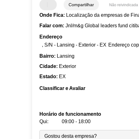
Compartilhar
Não reivindicada
Onde Fica:
Localização da empresas de Fina
Falar com:
Jnl/m&g Global leaders fund citi
Endereço
, S/N - Lansing - Exterior - EX
Endereço cop
Bairro:
Lansing
Cidade:
Exterior
Estado:
EX
Classificar e Avaliar
Horário de funcionamento
Qui:
09:00 - 18:00
Seg:
09:00
-
18:00
Gostou desta empresa?