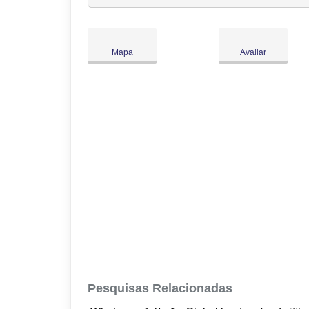
Ter:
09:00
-
18:00
Qua:
09:00
-
18:00
Qui:
09:00
-
18:00
Mapa
Avaliar
Sex:
09:00
-
18:00
Sáb:
Fechado
Dom:
Fechado
Pesquisas Relacionadas