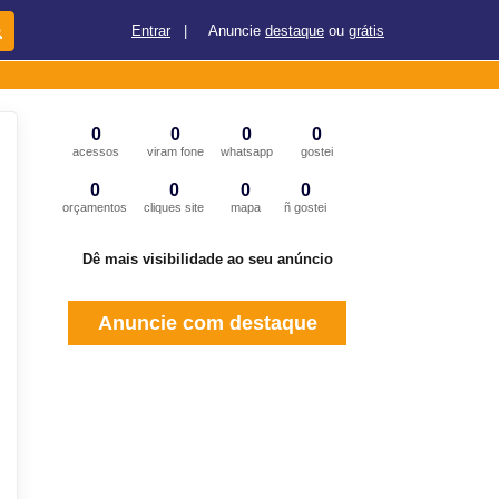
Entrar
|
Anuncie
destaque
ou
grátis
0
0
0
0
acessos
viram fone
whatsapp
gostei
0
0
0
0
orçamentos
cliques site
mapa
ñ gostei
Dê mais visibilidade ao seu anúncio
Anuncie com destaque