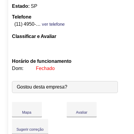
Estado:
SP
Telefone
(11) 4950-3822
ver telefone
Classificar e Avaliar
Horário de funcionamento
Dom:
Fechado
Seg:
09:00
-
18:00
Gostou desta empresa?
Ter:
09:00
-
18:00
Qua:
09:00
-
18:00
Qui:
09:00
-
18:00
Sex:
09:00
-
18:00
Mapa
Avaliar
Sáb:
Fechado
Dom:
Fechado
Sugerir correção