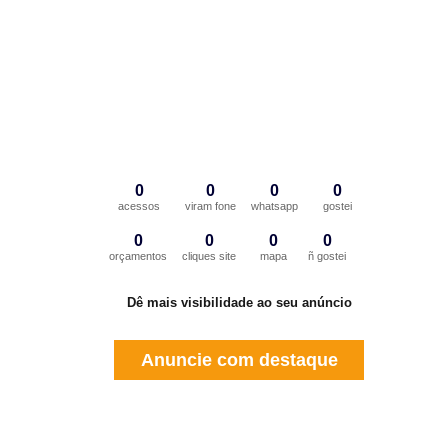
0
0
0
0
acessos
viram fone
whatsapp
gostei
0
0
0
0
orçamentos
cliques site
mapa
ñ gostei
Dê mais visibilidade ao seu anúncio
Anuncie com destaque