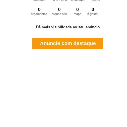
0
0
0
0
orçamentos
cliques site
mapa
ñ gostei
Dê mais visibilidade ao seu anúncio
Anuncie com destaque