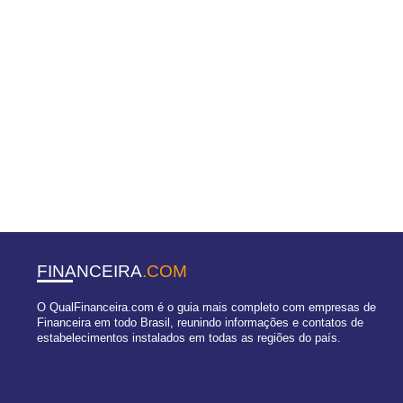
FINANCEIRA
.COM
O QualFinanceira.com é o guia mais completo com empresas de
Financeira em todo Brasil, reunindo informações e contatos de
estabelecimentos instalados em todas as regiões do país.