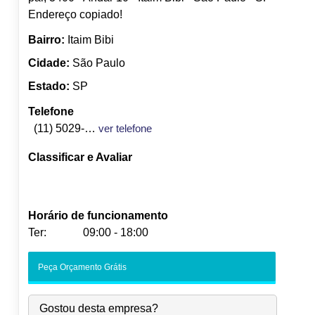
Endereço copiado!
Bairro:
Itaim Bibi
Cidade:
São Paulo
Estado:
SP
Telefone
(11) 5029-4164
ver telefone
Classificar e Avaliar
Horário de funcionamento
Ter:
09:00 - 18:00
Seg:
09:00
-
18:00
Peça Orçamento Grátis
Ter:
09:00
-
18:00
Qua:
09:00
-
18:00
Gostou desta empresa?
Qui:
09:00
-
18:00