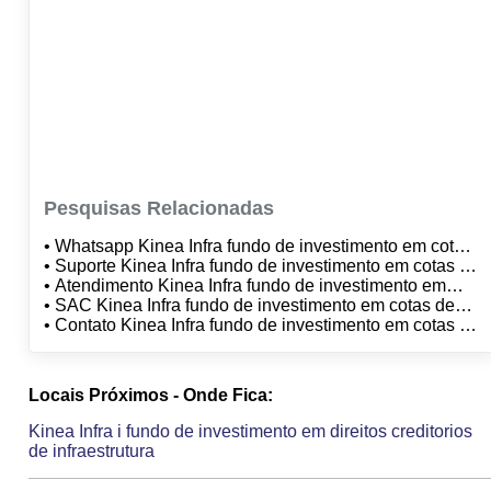
Pesquisas Relacionadas
• Whatsapp Kinea Infra fundo de investimento em cotas
de fundos de investimento em direitos creditorios de
• Suporte Kinea Infra fundo de investimento em cotas de
infraestrutura
fundos de investimento em direitos creditorios de
• Atendimento Kinea Infra fundo de investimento em
infraestrutura
cotas de fundos de investimento em direitos creditorios
• SAC Kinea Infra fundo de investimento em cotas de
de infraestrutura
fundos de investimento em direitos creditorios de
• Contato Kinea Infra fundo de investimento em cotas de
infraestrutura
fundos de investimento em direitos creditorios de
infraestrutura
Locais Próximos - Onde Fica:
Kinea Infra i fundo de investimento em direitos creditorios
de infraestrutura