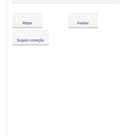
Sex:
09:00
-
18:00
Sáb:
Fechado
Dom:
Fechado
Mapa
Avaliar
Sugerir correção